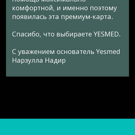
комфортной, и именно поэтому
появилась эта премиум-карта.
Спасибо, что выбираете YESMED.
С уважением основатель Yesmed
Нарзулла Надир