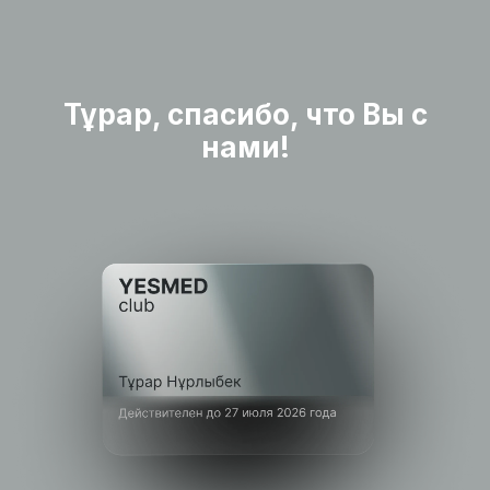
Тұрар, cпасибо, что Вы с
нами!