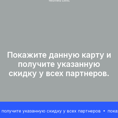
Yesmed clinic
Покажите данную карту и
получите указанную
скидку у всех партнеров.
олучите указанную скидку у всех партнеров
покажи